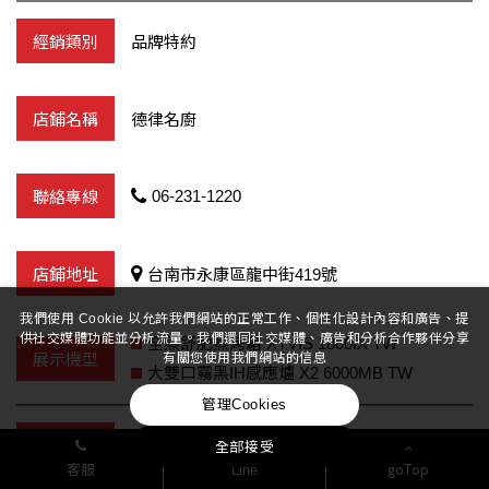
品牌特約
德律名廚
06-231-1220
台南市永康區龍中街419號
我們使用 Cookie 以允許我們網站的正常工作、個性化設計內容和廣告、提
供社交媒體功能並分析流量。我們還同社交媒體、廣告和分析合作夥伴分享
全蒸舒肥蒸烤箱 XTVIS 1800IX TW
有關您使用我們網站的信息
大雙口霧黑IH感應爐 X2 6000MB TW
管理Cookies
品牌特約
全部接受
goTop
客服
Line