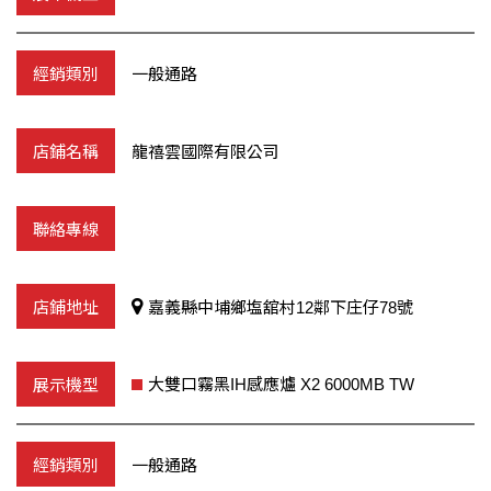
一般通路
龍禧雲國際有限公司
嘉義縣中埔鄉塩舘村12鄰下庄仔78號
大雙口霧黑IH感應爐 X2 6000MB TW
一般通路