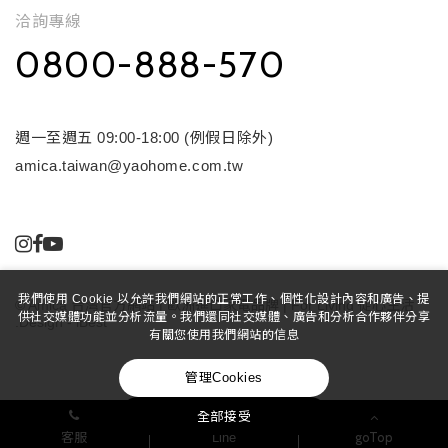
洽詢專線
0800-888-570
週一至週五 09:00-18:00 (例假日除外)
amica.taiwan@yaohome.com.tw
我們使用 Cookie 以允許我們網站的正常工作、個性化設計內容和廣告、提
©
Amica 台灣官方網站 | 歐洲進口家電品牌 | For Living 從心生活
供社交媒體功能並分析流量。我們還同社交媒體、廣告和分析合作夥伴分享
.Design
-
iBest
有關您使用我們網站的信息
管理Cookies
全部接受
goTop
客服
Line