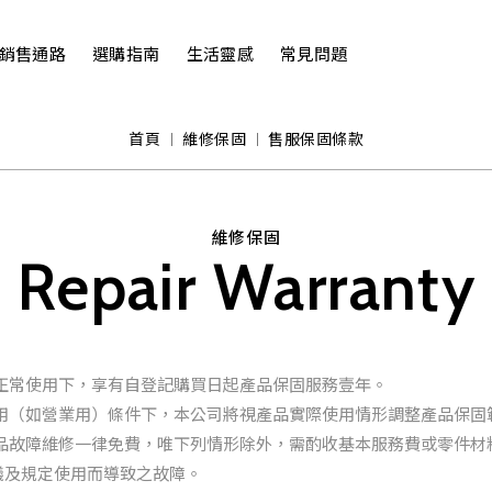
銷售通路
選購指南
生活靈感
常見問題
首頁
維修保固
售服保固條款
維修保固
Repair Warranty
庭正常使用下，享有自登記購買日起產品保固服務壹年。
使用（如營業用）條件下，本公司將視產品實際使用情形調整產品保固
產品故障維修一律免費，唯下列情形除外，需酌收基本服務費或零件材
議及規定使用而導致之故障。