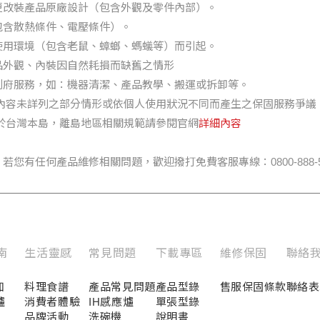
更改裝產品原廠設計（包含外觀及零件內部）。
包含散熱條件、電壓條件）。
使用環境（包含老鼠、蟑螂、螞蟻等）而引起。
品外觀、內裝因自然耗損而缺舊之情形
到府服務，如：機器清潔、產品教學、搬運或拆卸等。
款內容未詳列之部分情形或依個人使用狀況不同而產生之保固服務爭議
於台灣本島，離島地區相關規範請參閱官網
詳細內容
您有任何產品維修相關問題，歡迎撥打免費客服專線：0800-888-57
南
生活靈感
常見問題
下載專區
維修保固
聯絡
知
料理食譜
產品常見問題
產品型錄
售服保固條款
聯絡表
爐
消費者體驗
IH感應爐
單張型錄
品牌活動
洗碗機
說明書