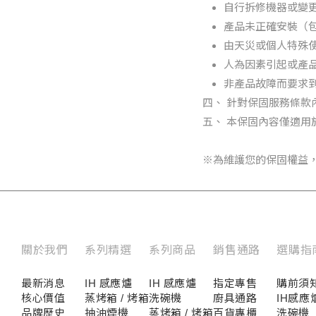
自行拆修機器或變
產品未正確安裝（
由天災或個人特殊
人為因素引起或產
非產品故障而要求
四、 針對保固服務條
五、 本保固內容僅適用
※為維護您的保固權益，若
關於我們
系列精選
系列商品
銷售通路
選購指
最新消息
IH 感應爐
IH 感應爐
指定專售
購前須
核心價值
蒸烤箱 / 烤箱
洗碗機
廚具通路
IH感應
品牌歷史
抽油煙機
蒸烤箱 / 烤箱
百貨專櫃
洗碗機